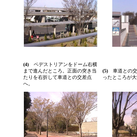
(4)
ペデストリアンをドーム右横
まで進んだところ。正面の突き当
(5)
車道との交
たりを右折して車道との交差点
ったところが大
へ。