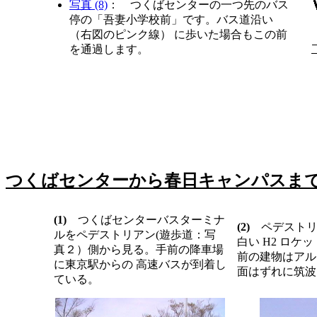
写真 (8)
： つくばセンターの一つ先のバス
停の「吾妻小学校前」です。バス道沿い
（右図のピンク線） に歩いた場合もこの前
を通過します。
つくばセンターから春日キャンパスま
(1)
つくばセンターバスターミナ
(2)
ペデスト
ルをペデストリアン(遊歩道：写
白い H2 ロ
真２）側から見る。手前の降車場
前の建物はアル
に東京駅からの 高速バスが到着し
面はずれに筑波
ている。