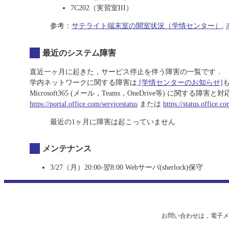
7C202（実習室III）
参考：
サテライト端末室の開室状況（学情センター）
,
最近のシステム障害
直近一ヶ月に起きた，サービス停止を伴う障害の一覧です．
学内ネットワークに関する障害は
[学情センターのお知らせ]
Microsoft365 (メール，Teams，OneDrive等) に関
https://portal.office.com/servicestatus
または
https://status.office.co
最近の1ヶ月に障害は起こっていません
メンテナンス
3/27（月）20:00-翌8:00 Webサーバ(sherlock)保守
お問い合わせは，電子メール（ip