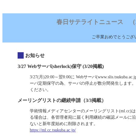
春日サテライトニュース （2023/
ご卒業おめでとうござ
お知らせ
3/27 Webサーバ(sherlock)保守 (3/20掲載)
3/27(月)20:00～翌8:00に Webサーバ(www.slis.tsukuba.ac.
ーバ定期保守の為、サーバの停止が数分間発生します。 当該時
ください。
メーリングリストの継続申請（3/3掲載）
学術情報メディアセンターのメーリングリスト(ml.cc
る場合は、各管理者宛に届く利用継続の確認メールに沿
ないと新年度始めに削除されます。
https://ml.cc.tsukuba.ac.jp/