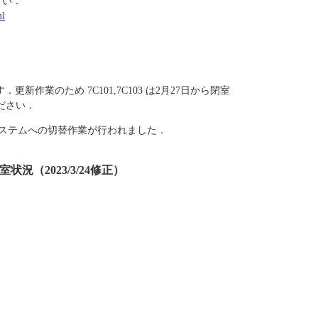
さい．
ml
新作業のため 7C101,7C103 は2月27日から閉室
ださい．
ら次期システムへの切替作業が行われました．
況（2023/3/24修正）