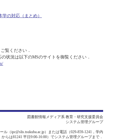
本学の対応（まとめ）
もご覧ください．
する障害と対応の状況は以下のMSのサイトを御覧ください．
m/
図書館情報メディア系 教育・研究支援委員会
システム管理グループ
c@slis.tsukuba.ac.jp）または電話（029-859-1241，学内
からは81241 平日9:00-16:00）でシステム管理グループまで．