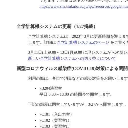
できます． 詳細は以下の Webページをご覧くだ
https://www.slis.tsukuba.ac.jp/ipc/resources/google.ht
全学計算機システムの更新（1/27掲載）
全学計算機システムは，2023年3月に更新時期を迎えます．更
します。詳細は
全学計算機システムのページ
をご覧く
3月11日(土)9:00～13日(月)9:00 に現システムか
新しい全学計算機システムへの切り替えについて
新型コロナウィルス感染症(COVID-19)対策による閉開室状
利用の際は、各自で消毒などの感染対策をお願いします
7B204演習室
平日 8:30～18:00 の時間帯で開室します。
下記の部屋は閉室していますが，3/27から開室します．
7C101（入出力室）
7C102（実習室I）
7C103（実習室II）