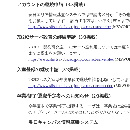
アカウントの継続申請（3/3掲載）
春日エリア情報基盤システムでは申請者区分が「その他
をお願いしています． 該当する方は2023年3月末日ま
https://www.slis.tsukuba.ac.jp/ipc/contact/user.doc
(MSWOR
7B202サーバ設置の継続申請（3/3掲載）
7B202（開発研究室I）のサーバ室利用については年度単
までに提出をお願いします．
https://www.slis.tsukuba.ac.jp/ipc/contact/server.doc
(MSWO
入室登録の継続申請（3/3掲載）
7B202への入室は年度単位で継続申請をお願いしています
https://www.slis.tsukuba.ac.jp/ipc/contact/room.doc
(MSWO
卒業/修了/退職予定者へのお知らせ（2/3掲載）
今年度末で卒業/修了/退職するユーザは，卒業後は全
の ログイン，メールの読み出しなどができなくなりま
春日キャンパス情報基盤システム