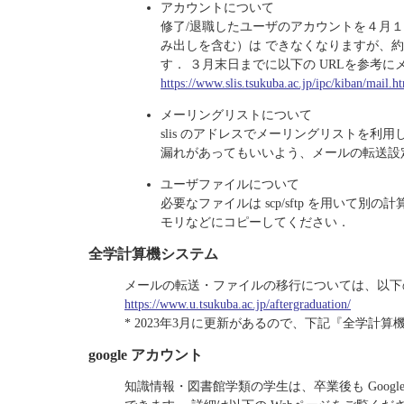
アカウントについて
修了/退職したユーザのアカウントを４月
み出しを含む）は できなくなりますが、
す． ３月末日までに以下の URLを参考
https://www.slis.tsukuba.ac.jp/ipc/kiban/mail.h
メーリングリストについて
slis のアドレスでメーリングリストを
漏れがあってもいいよう、メールの転送設
ユーザファイルについて
必要なファイルは scp/sftp を用いて別
モリなどにコピーしてください．
全学計算機システム
メールの転送・ファイルの移行については、以下の
https://www.u.tsukuba.ac.jp/aftergraduation/
* 2023年3月に更新があるので、下記『全学計
google アカウント
知識情報・図書館学類の学生は、卒業後も Google Apps for k