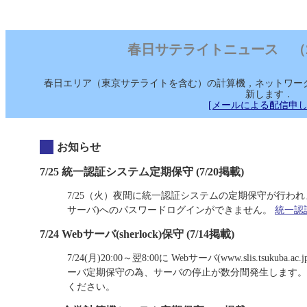
春日サテライトニュース （2023/
春日エリア（東京サテライトを含む）の計算機，ネットワー
新します．
[メールによる配信申し
お知らせ
7/25 統一認証システム定期保守 (7/20掲載)
7/25（火）夜間に統一認証システムの定期保守が行われます。 保
サーバ)へのパスワードログインができません。
統一認
7/24 Webサーバ(sherlock)保守 (7/14掲載)
7/24(月)20:00～翌8:00に Webサーバ(www.slis.tsukuba.ac.
ーバ定期保守の為、サーバの停止が数分間発生します。 当該時
ください。