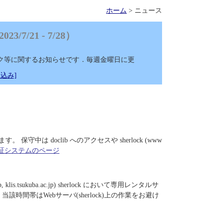
ホーム
> ニュース
7/21 - 7/28）
ク等に関するお知らせです．毎週金曜日に更
込み]
守中は doclib へのアクセスや sherlock (www
証システムのページ
jp, klis.tsukuba.ac.jp) sherlock において専用レンタルサ
間帯はWebサーバ(sherlock)上の作業をお避け