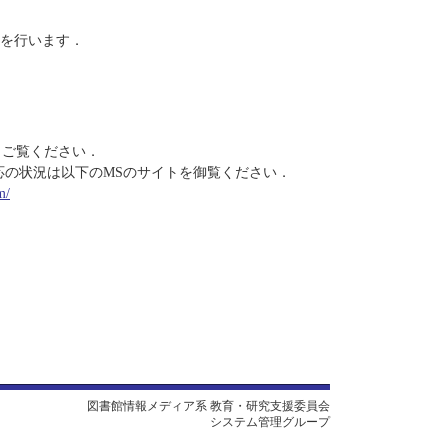
保守を行います．
もご覧ください．
する障害と対応の状況は以下のMSのサイトを御覧ください．
m/
図書館情報メディア系 教育・研究支援委員会
システム管理グループ