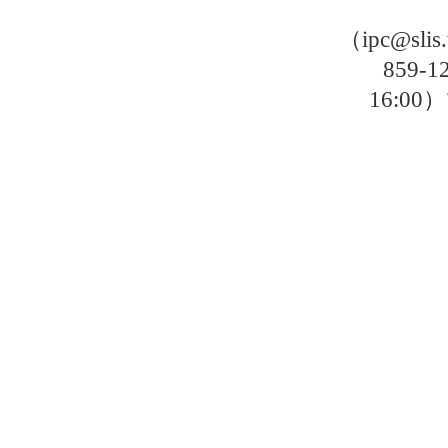
（ipc@sli
859-
16: