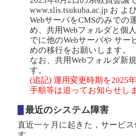
2023年8月2日の系教員会
www.slis.tsukuba.ac.jp お よび
WebサーバをCMSのみでの
め、共用Webフォルダと個人W
でに他のWebサーバや サ
めの移行をお願いします。
なお、共用Webフォルダ新
す。
(追記) 運用変更時期を202
手順等は追ってお知らせし
最近のシステム障害
直近一ヶ月に起きた，サービス
す．