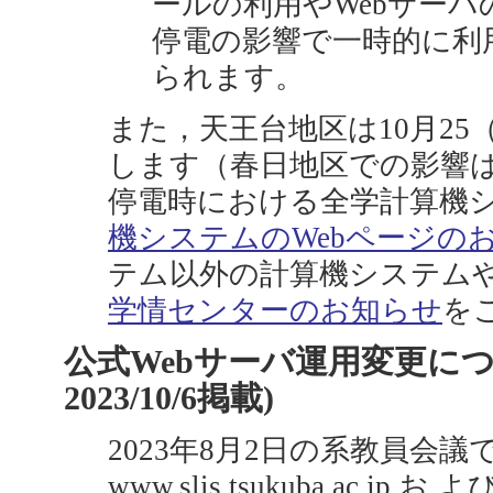
ールの利用やWebサー
停電の影響で一時的に利
られます。
また，天王台地区は10月25
します（春日地区での影響
停電時における全学計算機
機システムのWebページの
テム以外の計算機システム
学情センターのお知らせ
を
公式Webサーバ運用変更につい
2023/10/6掲載)
2023年8月2日の系教員会
www.slis.tsukuba.ac.jp お よび