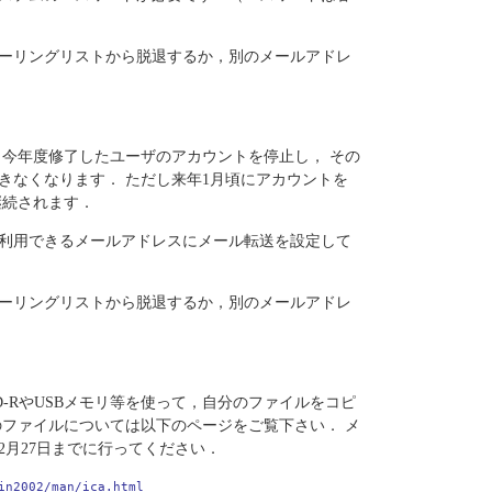
ーリングリストから脱退するか，別のメールアドレ
 今年度修了したユーザのアカウントを停止し， その
きなくなります． ただし来年1月頃にアカウントを
継続されます．
利用できるメールアドレスにメール転送を設定して
ーリングリストから脱退するか，別のメールアドレ
-RやUSBメモリ等を使って，自分のファイルをコピ
のファイルについては以下のページをご覧下さい． メ
月27日までに行ってください．
in2002/man/ica.html