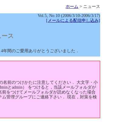
ホーム
> ニュース
Vol.5, No.10 (2006/3/10-2006/3/17)
[メールによる配信申し込み]
ュース
．4年間のご愛用ありがとうございました．
ダの名前のつけかたに注意してください． 大文字・小
minとadmin） をつけると，当該メールフォルダが
名前をつけてメールフォルダが読めなくなった場合
テム管理グループにご連絡下さい． 現在，対策を検