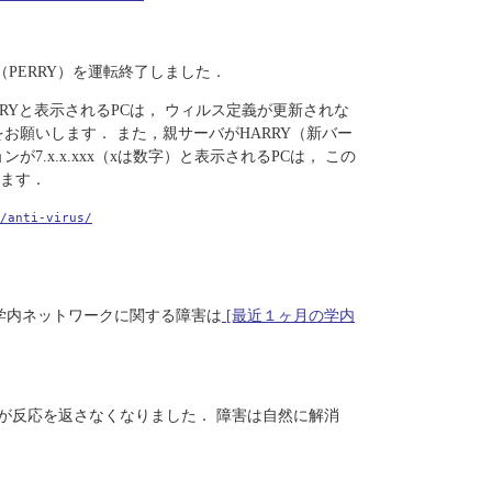
サーバ（PERRY）を運転終了しました．
バがPERRYと表示されるPCは， ウィルス定義が更新されな
お願いします． また，親サーバがHARRY（新バー
.x.x.xxx（xは数字）と表示されるPCは， この
ます．
/anti-virus/
学内ネットワークに関する障害は
[最近１ヶ月の学内
が反応を返さなくなりました． 障害は自然に解消