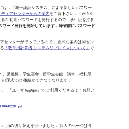
用には，「統一認証システム」による新しいパスワー
メディアセンターからの案内
をご覧下さい． TWINS
ム用の 初期パスワードを発行するので，学生証を持参
パスワード発行を開始しています．帰省前にパスワード
アセンターが行っているので， 正式な案内は同セン
る
「教育用計算機 システムリプレイスについて」
で
に伴い， 講義棟，学生宿舎，留学生会館，講堂，福利厚
s」の形式での 接続ができなくなります．
，「ユーザ名@ipe」で ご利用くださるようお願い
FO060228.pdf
kuba.ac.jp)の切り替えを行いました． 個人のページは各