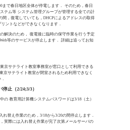
6:00まで春日地区全体が停電します． そのため，春日
ステム等 システム管理グループが管理する全ての計
． この間，復電していても，DHCPによるアドレスの取得
プリントなどができなくなります．
の解決のため， 復電後に臨時の保守作業を行う予定
，Web等のサービスが停止します． 詳細は追ってお知
東京サテライト教室事務室が窓口として利用できる
間，東京サテライト教室が閉室されるため利用できなく
い．
（2/24;3/3）
の 教育用計算機システムパスワードは3/18（土）
れ替え作業のため，3/18から3/20の間停止します．
，実際には入れ替え作業が完了次第メールサーバの