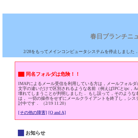
春日ブランチニ
2/28をもってメインコンピュータシステムを停止しました
同名フォルダは危険！！
IMAPによるメール受信を利用している方は，メールフォル
文字の違いだけで区別されるような名前（例えばIPCとipc，Ad
壊れてしまうことが判明しました． もし誤って，そのような
は， 一切の操作をせずにメールクライアントを終了し，シス
討中です． （2/19 11:20）
[その他の障害]
[Q and A]
お知らせ