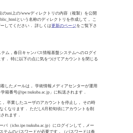
/18-19現在のuni上の/wwwディレクトリの内容（複製）を公開
ublic_htmlという名称のディレクトリを作成して， こ
ピーしてください． 詳しくは
更新のページ
をご覧下さ
ステム，春日キャンパス情報基盤システムへのログイ
ます． 特に以下の点に気をつけてアカウントを閉じる
.jp」宛に到着したメールは， 学術情報メディアセンターが運用
@ipe.tsukuba.ac.jp」に転送されます．
， 卒業したユーザのアカウントを停止し， その時
なくなります． ただし6月初旬頃にアカウントを削
続されます．
ho.ipe.tsukuba.ac.jp）にログインして，メー
ステムのパスワードが必要です．（パスワードは春