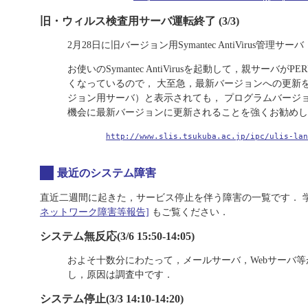
旧・ウィルス検査用サーバ運転終了 (3/3)
2月28日に旧バージョン用Symantec AntiVirus管理
お使いのSymantec AntiVirusを起動して，親サー
くなっているので， 大至急，最新バージョンへの更新を
ジョン用サーバ）と表示されても， プログラムバージョンが7
機会に最新バージョンに更新されることを強くお勧めし
http://www.slis.tsukuba.ac.jp/ipc/ulis-lan
最近のシステム障害
直近二週間に起きた，サービス停止を伴う障害の一覧です． 
ネットワーク障害等報告]
もご覧ください．
システム無反応(3/6 15:50-14:05)
およそ十数分にわたって，メールサーバ，Webサーバ等
し，原因は調査中です．
システム停止(3/3 14:10-14:20)