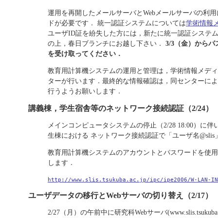
運用を再開したメールサーバとWebメールサーバの利
ドが必要です． 統一認証システムについては
学術情報
ユーザID証を紛失した方には，新たに統一認証システ
の上，春日ブランチにお越し下さい．
3/3（金）から
を受け取ってください．
教育用計算機システムの運用と管理は，学術情報メディ
ターが行います．最終的な情報確認は，同センターによ
行うようお願いします．
講義棟，学生宿舎等のネットワーク接続認証（2/24）
メインコンピュータシステムの停止（2/28 18:00）
生棟における ネットワーク接続認証で「ユーザ名@sli
教育用計算機システムのアカウントとパスワードを使用し
します．
http://www.slis.tsukuba.ac.jp/ipc/ipe2006/W-LAN-IN
ユーザデータの移行とWebサーバの切り替え（2/17）
2/27（月）の午前中に研究科Webサーバ(www.slis.tsu