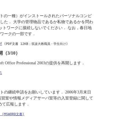
ソフトの一種）がインストールされたパーソナルコンピ
した． 大学の管理物品であるか私物であるかを問わ
ネットワークに接続しないでください． なお，春日地
ワークの一部です．
f
 (PDF文書 12KB；筑波大教職員・学生向け)
3/10）
ice Professional 2003の提供を再開します．
l
の継続申請をお願いしています． 2006年3月末日
演習室や情報メディアサーバ室等の入室登録に関して
めて広報します．
c (MSWORD文書)