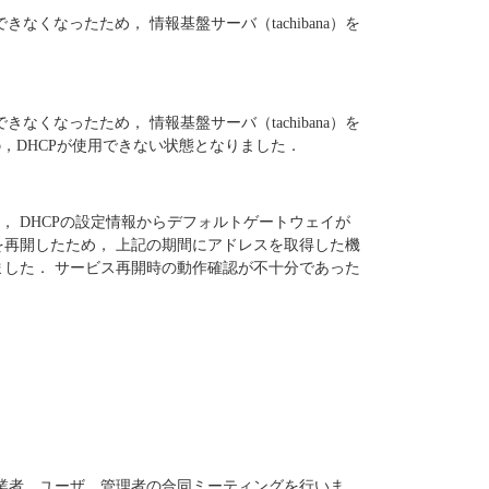
なくなったため， 情報基盤サーバ（tachibana）を
なくなったため， 情報基盤サーバ（tachibana）を
b，DHCPが使用できない状態となりました．
， DHCPの設定情報からデフォルトゲートウェイが
を再開したため， 上記の期間にアドレスを取得した機
ました． サービス再開時の動作確認が不十分であった
ム納入業者，ユーザ，管理者の合同ミーティングを行いま