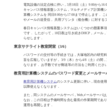
電気設備の法定点検に伴い，3月18日（土）9:00から1
キャンパス情報基盤システム，マルチメディア計算機シ
算機システムを 同日8:00から17:00まで停止します
やメールの送受信， 共用プリンタ（複合機）に対する
春日キャンパス情報基盤システムはいくつかの懸案事項
です． したがって，18日夜は引き続きDHCP，メール
らせします．
東京サテライト教室閉室（3/6）
パスワードの交付等の手続きでは，大塚地区内の研究科
旨を広報していますが， 3/9（木）から4/8（土）の
なります． お手数ですが郵送等の方法をご利用くださ
教育用計算機システムのパスワード変更とメールサーバ停止
教育用計算機システム
のシステム更新に伴い，現在使用中
以降使えなくなります．
また，同システムのメールサーバ，Webメールサーバは入
なお，この日程は予備時間を含む最長の作業期間であり
運用を再開します．