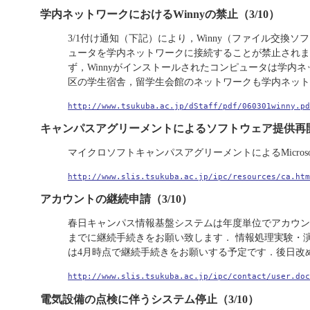
学内ネットワークにおけるWinnyの禁止（3/10）
3/1付け通知（下記）により，Winny（ファイル交換
ュータを学内ネットワークに接続することが禁止されま
ず，Winnyがインストールされたコンピュータは学内
区の学生宿舎，留学生会館のネットワークも学内ネット
http://www.tsukuba.ac.jp/dStaff/pdf/060301winny.pd
キャンパスアグリーメントによるソフトウェア提供再開（
マイクロソフトキャンパスアグリーメントによるMicrosoft Off
http://www.slis.tsukuba.ac.jp/ipc/resources/ca.htm
アカウントの継続申請（3/10）
春日キャンパス情報基盤システムは年度単位でアカウント
までに継続手続きをお願い致します． 情報処理実験・
は4月時点で継続手続きをお願いする予定です．後日改
http://www.slis.tsukuba.ac.jp/ipc/contact/user.do
電気設備の点検に伴うシステム停止（3/10）