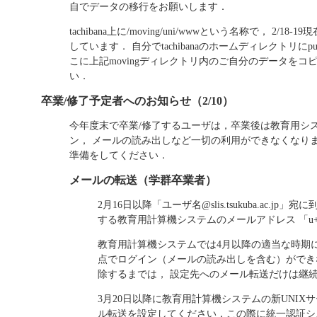
自でデータの移行をお願いします．
tachibana上に/moving/uni/wwwという名称で， 2
しています． 自分でtachibanaのホームディレクトリにp
こに上記movingディレクトリ内のご自分のデータをコ
い．
卒業/修了予定者へのお知らせ（2/10）
今年度末で卒業/修了するユーザは，卒業後は教育用シ
ン， メールの読み出しなど一切の利用ができなくなり
準備をしてください．
メールの転送（学群卒業者）
2月16日以降「ユーザ名@slis.tsukuba.ac
する教育用計算機システムのメールアドレス 「u+学籍番号
教育用計算機システムでは4月以降の適当な時期に
点でログイン（メールの読み出しを含む）ができ
除するまでは， 設定先へのメール転送だけは継
3月20日以降に教育用計算機システムの新UNIXサーバ（ic
ル転送を設定してください．この際に統一認証シ