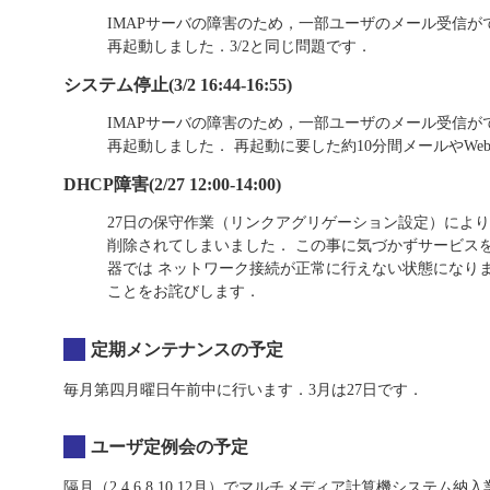
IMAPサーバの障害のため，一部ユーザのメール受信ができ
再起動しました．3/2と同じ問題です．
システム停止(3/2 16:44-16:55)
IMAPサーバの障害のため，一部ユーザのメール受信ができ
再起動しました． 再起動に要した約10分間メールやWe
DHCP障害(2/27 12:00-14:00)
27日の保守作業（リンクアグリゲーション設定）により
削除されてしまいました． この事に気づかずサービス
器では ネットワーク接続が正常に行えない状態になり
ことをお詫びします．
定期メンテナンスの予定
毎月第四月曜日午前中に行います．3月は27日です．
ユーザ定例会の予定
隔月（2,4,6,8,10,12月）でマルチメディア計算機システ