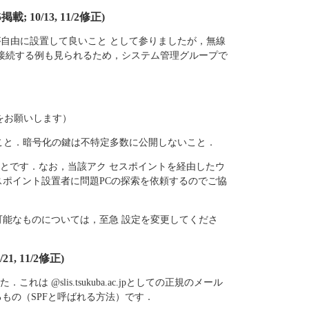
 10/13, 11/2修正)
が自由に設置して良いこと として参りましたが，無線
 接続する例も見られるため，システム管理グループで
をお願いします）
を施すこと．暗号化の鍵は不特定多数に公開しないこと．
とです．なお，当該アク セスポイントを経由したウ
スポイント設置者に問題PCの探索を依頼するのでご協
可能なものについては，至急 設定を変更してくださ
, 11/2修正)
 @slis.tsukuba.ac.jpとしての正規のメール
るもの（SPFと呼ばれる方法）です．