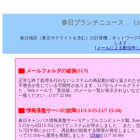
春日ブランチニュース （2006/
春日地区（東京サテライトを含む）の計算機，ネットワーク
します．
[メールによる配信申し
メールフォルダの破損(11/7)
正常な終了処理を行わないシステムの再起動が繰り返された
不整合が生じている可能性があります．11/7からメールクラ
た，Webメールで「受信箱」のメール一覧が表示されないな
一報ください．(11/7 22:00)
情報基盤サーバの故障(11/3 3:15-11/7 15:10)
春日キャンパス情報基盤サーバ(アップルコンピュータ製, Xser
3:15から6日11:35にかけてシステムが停止しました． また，
ら7日午前にかけて， 再起動が頻発する障害が発生しました．7
って15:10から運用を再開しました．
[詳細]
(11/7 16:00)