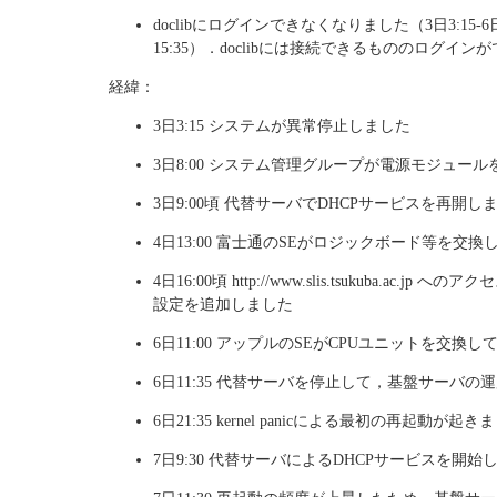
doclibにログインできなくなりました（3日3:15-6日11
15:35）．doclibには接続できるもののログイ
経緯：
3日3:15 システムが異常停止しました
3日8:00 システム管理グループが電源モジュー
3日9:00頃 代替サーバでDHCPサービスを再開し
4日13:00 富士通のSEがロジックボード等を
4日16:00頃 http://www.slis.tsukuba
設定を追加しました
6日11:00 アップルのSEがCPUユニットを交換
6日11:35 代替サーバを停止して，基盤サーバの
6日21:35 kernel panicによる最初の再起動が起き
7日9:30 代替サーバによるDHCPサービスを開始