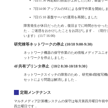
7日11:30 再起動の頻度が上昇したため，基盤サ
7日14:00 アップルのSEによる保守作業を開始し
7日15:10 基盤サーバの運用を再開しました
障害発生が休日だったため，復旧までに時間がかかった
た． ご迷惑をおかけしたことをお詫びします． （現
います） (11/7 16:00)
研究棟等ネットワークの停止 (10/18 9:00-9:30)
ネットワーク機器の保守作業のため情報メディアユニオン
ットワークを停止しました．
4F共有プリンタ停止（10/2 8:30-10/18 9:30）
ネットワークスイッチの障害のため， 研究棟4階複写機(ir-
セットにより問題は解消しました．
定期メンテナンス
マルチメディア計算機システムの保守は毎月第四月曜日午前中
四土曜日です．