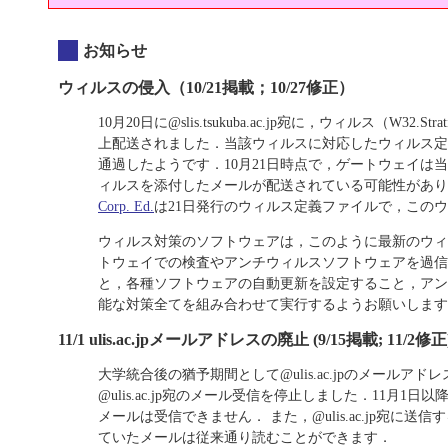
お知らせ
ウィルスの侵入（10/21掲載；10/27修正）
10月20日に@slis.tsukuba.ac.jp宛に，ウィルス（W3
上配送されました．当該ウィルスに対応したウィルス定
通過したようです．10月21日時点で，ゲートウェイは
ィルスを添付したメールが配送されている可能性があり
Corp. Ed.
は21日発行のウィルス定義ファイルで，この
ウィルス対策のソフトウェアは，このように最新のウィ
トウェイでの検査やアンチウィルスソフトウェアを過信
と，各種ソフトウェアの自動更新を設定すること，アン
能な対策全てを組み合わせて実行するようお願いします
11/1 ulis.ac.jpメールアドレスの廃止 (9/15掲載; 11/2修正
大学統合後の猶予期間として@ulis.ac.jpのメールア
@ulis.ac.jp宛のメール受信を停止しました．11月1日以
メールは受信できません． また，@ulis.ac.jp宛に
ていたメールは従来通り読むことができます．