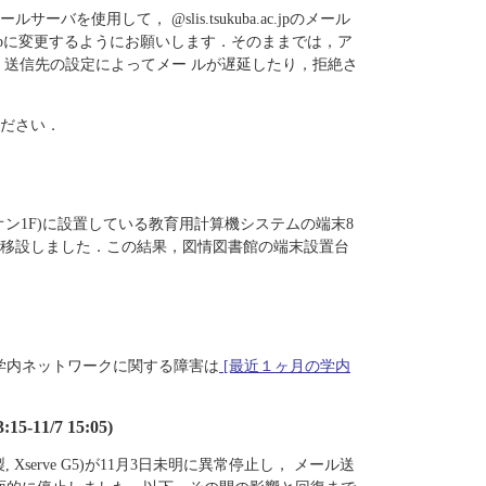
使用して， @slis.tsukuba.ac.jpのメール
ba.ac.jpに変更するようにお願いします．そのままでは，ア
，送信先の設定によってメー ルが遅延したり，拒絶さ
ださい．
ン1F)に設置している教育用計算機システムの端末8
移設しました．この結果，図情図書館の端末設置台
学内ネットワークに関する障害は
[最近１ヶ月の学内
11/7 15:05)
serve G5)が11月3日未明に異常停止し， メール送