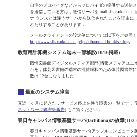
自宅のプロバイダなどからプロバイダの提供する送信メールサーバを
を送信している方は，送信サーバを mail.slis.tsuku
ナ ウンスとは違うサーバから送信されたことを理由に
れたりすることがあります．
メールクライアントの設定例については以下をご参照く
http://www.slis.tsukuba.ac.jp/ipc/kiban/mail.html#settings
教育用計算機システム端末一部移設(10/16掲載)
図情図書館ディジタルメディア部門(情報メディアユニオ
台を，体芸図書館の端末の混雑緩和のため体芸図書館に
数は 12台になりました．
最近のシステム障害
直近一ヶ月に起きた，サービス停止を伴う障害の一覧です． 
ネットワーク障害等報告]
もご覧ください．
春日キャンパス情報基盤サーバ(tachibana)の故障(11/3 3:15-
春日キャンパス情報基盤サーバ(アップルコンピュータ製, X