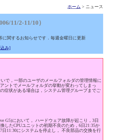
ホーム
> ニュース
11/2-11/10）
等に関するお知らせです．毎週金曜日に更新
込み]
せいで，一部のユーザのメールフォルダの管理情報に
イアントでメールフォルダの挙動が変わってしまっ
どの症状がある場合は，システム管理グループまでご
ve G5)において， ハードウェア故障が起こり，3日
交換したCPUユニットの初期不良のため，6日21:35か
日11:30にシステムを停止し， 不良部品の交換を行