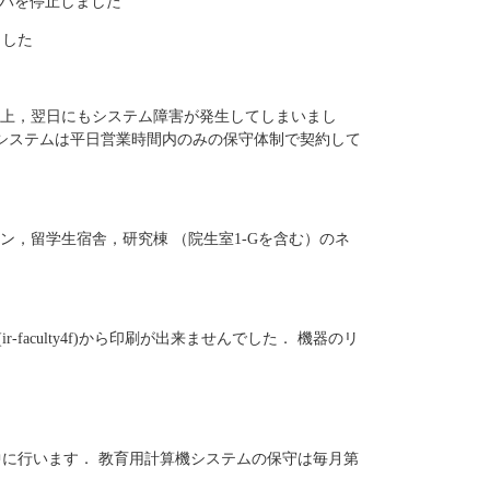
ーバを停止しました
ました
上，翌日にもシステム障害が発生してしまいまし
行システムは平日営業時間内のみの保守体制で契約して
，留学生宿舎，研究棟 （院生室1-Gを含む）のネ
faculty4f)から印刷が出来ませんでした． 機器のリ
に行います． 教育用計算機システムの保守は毎月第