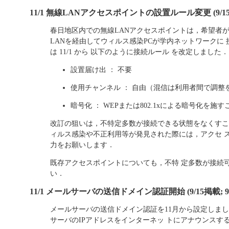
11/1 無線LANアクセスポイントの設置ルール変更 (9/15掲載;
春日地区内での無線LANアクセスポイントは，希望者
LANを経由してウィルス感染PCが学内ネットワークに
は 11/1 から 以下のように接続ルール を改定しました．
設置届け出 ： 不要
使用チャンネル ： 自由（混信は利用者間で調整
暗号化 ： WEPまたは802.1xによる暗号化
改訂の狙いは，不特定多数が接続できる状態をなくすこ
ィルス感染や不正利用等が発見された際には，アクセ 
力をお願いします．
既存アクセスポイントについても，不特 定多数が接続
い．
11/1 メールサーバの送信ドメイン認証開始 (9/15掲載; 9/21
メールサーバの送信ドメイン認証を11月から設定しました．これは
サーバのIPアドレスをインターネッ トにアナウンスす