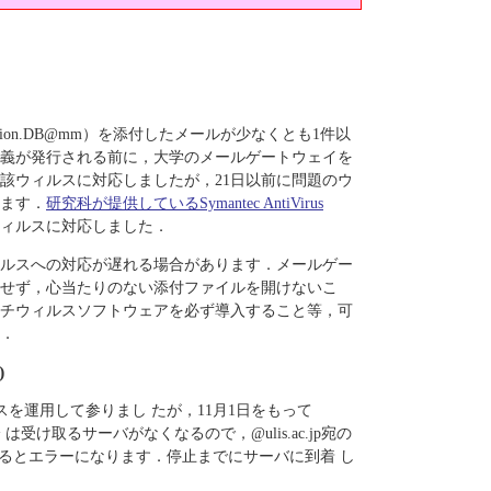
2.Stration.DB@mm）を添付したメールが少なくとも1件以
義が発行される前に，大学のメールゲートウェイを
当該ウィルスに対応しましたが，21日以前に問題のウ
ます．
研究科が提供しているSymantec AntiVirus
ウィルスに対応しました．
ルスへの対応が遅れる場合があります．メールゲー
せず，心当たりのない添付ファイルを開けないこ
チウィルスソフトウェアを必ず導入すること等，可
．
)
ドレスを運用して参りまし たが，11月1日をもって
降 は受け取るサーバがなくなるので，@ulis.ac.jp宛の
送信するとエラーになります．停止までにサーバに到着 し