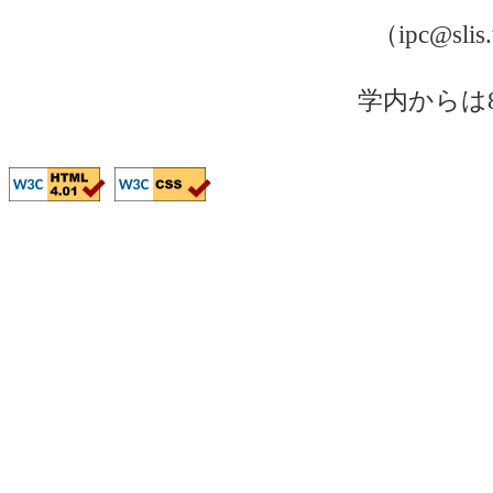
（ipc@sli
学内からは81