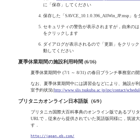
に「保存」してください
保存した「SAVCE_10.1.0.396_AllWin_JP
セキュリティの警告が表示されますが，由来のは
をクリックします
ダイアログが表示されるので「更新」をクリック
動してください
夏季休業期間の施設利用時間 (6/16)
夏季休業期間中 (7/1 ～ 8/31) の春日ブランチ事務室の開室
なお、夏季休業期間中には講習会などにより、施設が利
室予約状況(
http://www.slis.tsukuba.ac.jp/ipc/contact/schedu
ブリタニカオンライン日本語版（6/9）
ブリタニカ国際大百科事典のオンライン版であるブリタ
URLで，従来から提供されていた英語版同様に，筑波
す．
http://japan.eb.com/