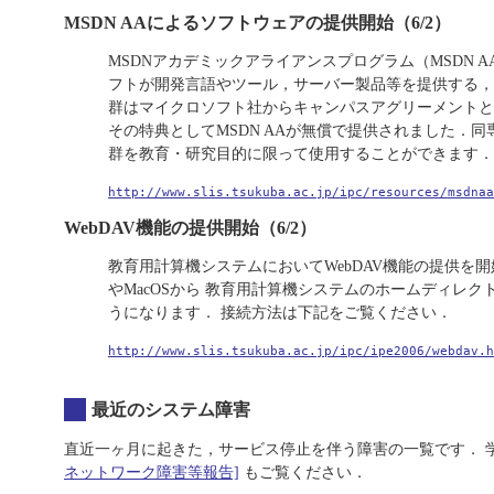
MSDN AAによるソフトウェアの提供開始（6/2）
MSDNアカデミックアライアンスプログラム（MSDN 
フトが開発言語やツール，サーバー製品等を提供する，
群はマイクロソフト社からキャンパスアグリーメントと
その特典としてMSDN AAが無償で提供されました．
群を教育・研究目的に限って使用することができます．
http://www.slis.tsukuba.ac.jp/ipc/resources/msdnaa
WebDAV機能の提供開始（6/2）
教育用計算機システムにおいてWebDAV機能の提供を開始
やMacOSから 教育用計算機システムのホームディレ
うになります． 接続方法は下記をご覧ください．
http://www.slis.tsukuba.ac.jp/ipc/ipe2006/webdav.h
最近のシステム障害
直近一ヶ月に起きた，サービス停止を伴う障害の一覧です． 
ネットワーク障害等報告]
もご覧ください．