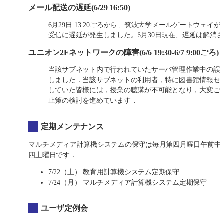
メール配送の遅延(6/29 16:50)
6月29日 13:20ごろから、筑波大学メールゲートウ
受信に遅延が発生しました。6月30日現在、遅延は解消
ユニオン2Fネットワークの障害(6/6 19:30-6/7 9:00ごろ)
当該サブネット内で行われていたサーバ管理作業中の誤
しました．当該サブネットの利用者，特に図書館情報セ
していた皆様には，授業の聴講が不可能となり，大変ご
止策の検討を進めています．
定期メンテナンス
マルチメディア計算機システムの保守は毎月第四月曜日午前中
四土曜日です．
7/22（土）
教育用計算機システム定期保守
7/24（月）
マルチメディア計算機システム定期保守
ユーザ定例会