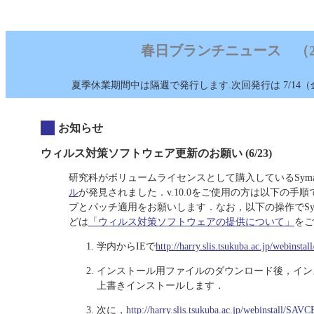
春日ブランチニュース （2006/
夏季休業期間中は隔週で発行します.次回発行は 7/14（
お知らせ
ウィルス対策ソフトウェア更新のお願い (6/23)
研究科がボリュームライセンスとして購入しているSymantec AntiV
ル
が発見されました．v.10.0をご使用の方は以下の手
プとパッチ適用をお願いします．なお，以下の操作でSymant
どは
「ウィルス対策ソフトウェアの提供について」
をご
学内からIEで
http://harry.slis.tsukuba.ac.jp/webinstall
インストール用ファイルのダウンロード後，インス
上書きインストールします．
次に，
http://harry.slis.tsukuba.ac.jp/webinstall/SA