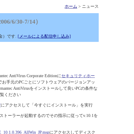
ホーム
> ニュース
6/30-7/14）
金）です.
[メールによる配信申し込み]
irus Corporate Editionに
セキュリティホー
順でお手元のPCごとにソフトウェアのバージョンアッ
ec AntiVirusをインストールして良いPCの条件な
覧ください
/
にアクセスして「今すぐにインストール」を実行
トーラーが起動するのでその指示に従ってv.10.1を
VCE_10.1.0.396_AllWin_JP.msp
にアクセスしてディスク