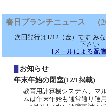
春日ブランチニュース （2006/1
次回発行は1/12（金）です.
下さい．
[メールによる配信
お知らせ
年末年始の閉室(12/1掲載)
教育用計算機システム、マ
ムは年末年始も通常通り運用し