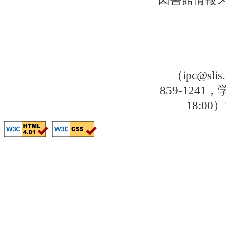
（ipc@sli
859-1241，
18: