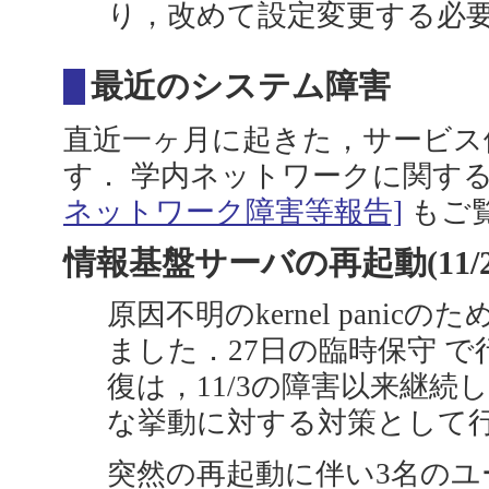
り，改めて設定変更する必
最近のシステム障害
直近一ヶ月に起きた，サービス
す． 学内ネットワークに関す
ネットワーク障害等報告]
もご
情報基盤サーバの再起動(11/20 18
原因不明のkernel pani
ました．27日の臨時保守 
復は，11/3の障害以来継続
な挙動に対する対策として
突然の再起動に伴い3名の