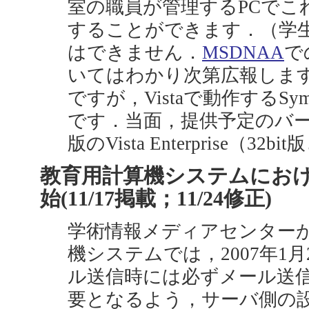
室の職員が管理するPCでこ
することができます．（学生
はできません．
MSDNAA
で
いてはわかり次第広報しま
ですが，Vistaで動作するSyman
です．当面，提供予定のバ
版のVista Enterprise（32b
教育用計算機システムにお
始(11/17掲載；11/24修正)
学術情報メディアセンター
機システムでは，2007年1月
ル送信時には必ずメール送信認
要となるよう，サーバ側の