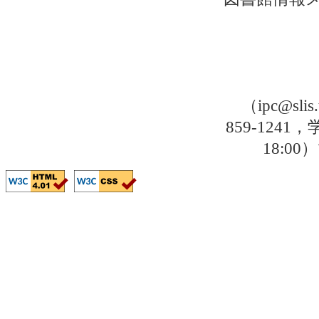
（ipc@sli
859-1241，
18: