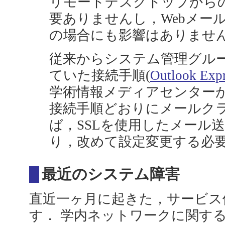
リモートデスクトップから
要ありませんし，Webメール（A
の場合にも影響はありませ
従来からシステム管理グル
ていた接続手順(
Outlook Exp
学術情報メディアセンター
接続手順どおりにメールク
ば，SSLを使用したメール
り，改めて設定変更する必
最近のシステム障害
直近一ヶ月に起きた，サービス
す． 学内ネットワークに関す