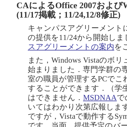
CAによるOffice 2007およびW
(11/17掲載；11/24,12/8修正)
キャンパスアグリーメントによる
の提供を11/24から開始し
スアグリーメントの案内
を
また，Windows Vista
始まりました．専門学群の
室の職員が管理するPCでこ
することができます．（学生
はできません．
MSDNAA
で
いてはわかり次第広報しま
ですが，Vistaで動作するSyman
です．当面，提供予定のバ