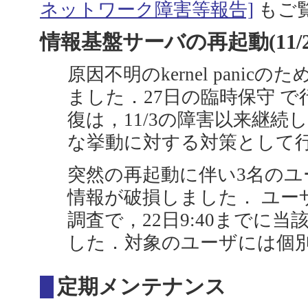
ネットワーク障害等報告]
もご
情報基盤サーバの再起動(11/20 18
原因不明のkernel pani
ました．27日の臨時保守 
復は，11/3の障害以来継続
な挙動に対する対策として
突然の再起動に伴い3名の
情報が破損しました． ユー
調査で，22日9:40までに
した．対象のユーザには個
定期メンテナンス