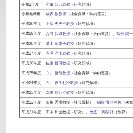
令和2年度
小泉 公乃助教
（研究領域）
令和元年度
歳森 敦教授
（社会貢献・学内運営）
平成30年度
上保 秀夫准教授
（研究領域）
平成29年度
呑海 沙織教授
（社会貢献・学内運営）、
落合 陽一
平成28年度
溝上 智恵子教授
（研究領域）
平成27年度
寺澤 洋子助教
（研究領域）
平成26年度
佐藤 哲司教授
（研究領域）
平成25年度
白井 哲哉教授
（社会貢献・学内運営）
平成24年度
石井 夏生利准教授
（研究領域）
平成23年度
森嶋 厚行准教授
（研究領域）
平成22年度
薬袋 秀樹教授（社会貢献）、
綿抜 豊昭教授
（研究
平成21年度
田中 和世教授（研究）、
大庭 一郎講師
（教育）