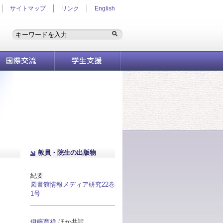
サイトマップ
リンク
English
国際交流
学生支援情報
教員・院生の出版物
紀要
図書館情報メディア研究22巻
1号
伊藤寛祥
ほか共訳