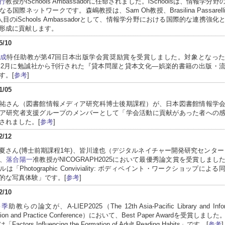
行
教授がiSchools Ambassadorに任命されました。iSchoolsは、情報学分
る国際ネットワークです。森嶋教授は、Sam Oh教授、Brasilina Passarel
人目のiSchools Ambassadorとして、情報学分野における国際的な連携強化
形成に貢献します。
5/10
成
特任助教が第47回日本出版学会賞奨励賞を受賞しました。対象となっ
5年2月に勉誠社から刊行された『貸本問屋と貸本文化―娯楽的書籍の出版・
す。[
参考
]
1/05
祐さん（図書館情報メディア研究科博士後期課程）が、日本図書館情報学
ア研究者支援グループのメンバーとして「学会活動に貢献があった者への
されました。[
参考
]
2/12
夏さん(博士前期課程1年)、皆川達也（デジタルネイチャー開発研究センター
、
落合陽一
准教授がNICOGRAPH2025において最優秀論文賞を受賞しまし
は「Photographic Conviviality: ボディペイント・ワークショップによ
的な写真体験」です。[
参考
]
2/10
将季
助教らの論文が、A-LIEP2025（The 12th Asia-Pacific Library and Infor
tion and Practice Conference）において、Best Paper Awardを受賞しま
actors Influencing the Formation of Adult Reading Habits」です。[
参考
]