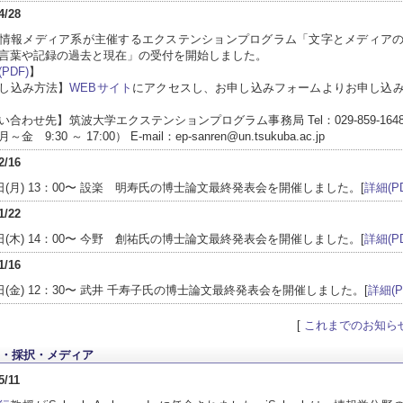
4/28
情報メディア系が主催するエクステンションプログラム「文字とメディア
言葉や記録の過去と現在」の受付を開始しました。
PDF)
】
し込み方法】
WEBサイト
にアクセスし、お申し込みフォームよりお申し込
い合わせ先】筑波大学エクステンションプログラム事務局 Tel：029-859-164
金 9:30 ～ 17:00） E-mail：ep-sanren@un.tsukuba.ac.jp
2/16
6日(月) 13：00〜 設楽 明寿氏の博士論文最終発表会を開催しました。[
詳細(PD
1/22
2日(木) 14：00〜 今野 創祐氏の博士論文最終発表会を開催しました。[
詳細(PD
1/16
6日(金) 12：30〜 武井 千寿子氏の博士論文最終発表会を開催しました。[
詳細(P
[
これまでのお知ら
・採択・メディア
5/11