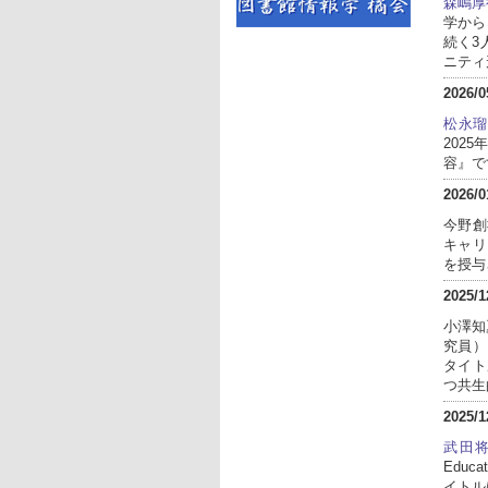
森嶋厚
学からな
続く3
ニティ
2026/0
松永瑠
202
容』で
2026/0
今野創
キャリ
を授与
2025/1
小澤知
究員）
タイトル
つ共生
2025/1
武田
Educa
イトルは「F