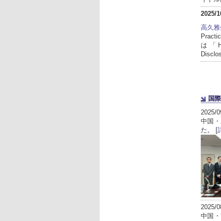
2025/1
高久雅
Pract
は「How 
Discl
国際
2025/0
中国・
た。 [
2025/0
中国・南