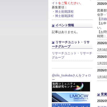
イト
をご覧ください。
2026/0
募集要項：
図書館
・
博士前期課程
化学－
・
博士後期課程
【
詳細(
【お申
イベント情報
い。
記事はありません。
【お問
時間：月～
リサーチユニット・リサ
2026/0
ーチグループ
2月1
リサーチユニット・リサーチ
2026/0
グループ
1月2
2026/0
@slis_tsukubaさんをフォロ
1月1
ー
受賞
2026/0