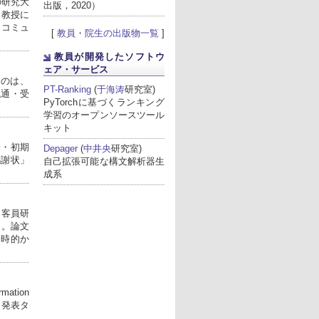
野の研究大
出版，2020）
li教授に
とコミュ
[
教員・院生の出版物一覧
]
教員が開発したソフトウ
ェア・サービス
たのは、
PT-Ranking
(
于海涛
研究室)
流通・受
PyTorchに基づくランキング
学習のオープンソースツール
キット
会・初期
Depager
(
中井央
研究室)
感謝状」
自己拡張可能な構文解析器生
成系
ページ先頭へ戻る
 客員研
た。論文
る同時的か
mation
した。発表タ