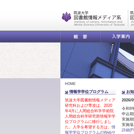
|
概要
入学案内
HOME
情報学学位プログラム
お知
筑波大学図書館情報メディア
2026/0
研究科および専攻は、2020
令和8
年4月に人間総合科学学術院
申込期
人間総合科学研究群情報学学
実施期
位プログラムに移行しまし
実施場
た。入学を希望する方は、
情
詳細(P
報学学位プログラムのWebサ