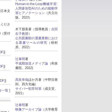
Human-in-the-Loop機械学習:
人間参加型AIのための能動学
の日本文
習とアノテーション
（共立出
版、2023）
みくださ
木下朋美著（指導教員：
吉田
8（受付
右子教授
）
公共図書館の選書業務におけ
る選書ツールの研究
（樹村
房、2022）
F)
]
辻泰明
著
平成期放送メディア論
（和泉
F)
]
書院、2022)
髙良幸哉
ほか共著（中野目善
DF)
]
則、四方光編）
サイバー犯罪対策
（成文堂、
せ一覧
]
2021）
辻泰明
著
映像アーカイブ論
（大学教育