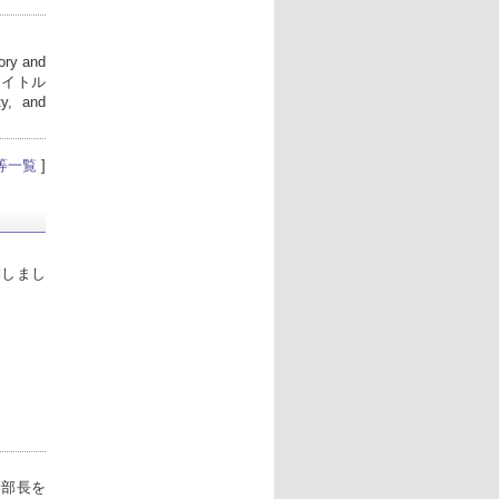
ry and
発表タイトル
ty, and
等一覧
]
問しまし
i学部長を