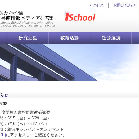
アクセス
お問い合わせ
iSchool
研究活動
教育活動
社会連携
図書館情報メディア研究科
らせ
5/08
年度学校図書館司書教諭講習
間：5/15（金）～5/29（金）
間：7/16（木）～8/7（金）
所：筑波キャンパス＋オンデマンド
DF)
にアクセスし、ご確認ください。