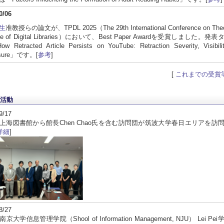
0/06
生
准教授らの論文が、TPDL 2025（The 29th International Conference on Theo
ice of Digital Libraries）において、Best Paper Awardを受賞しました。
Retracted Article Persists on YouTube: Retraction Severity, Visibili
osure」です。[
参考
]
[
これまでの受賞
活動
9/17
上海図書館から館長Chen Chao氏を含む訪問団が筑波大学春日エリアを訪
詳細
]
8/27
京大学信息管理学院（Shool of Information Management, NJU） Lei Pe