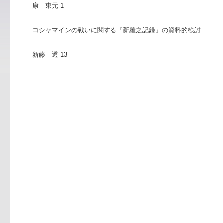
康 東元 1
コシャマインの戦いに関する『新羅之記録』の資料的検討
新藤 透 13