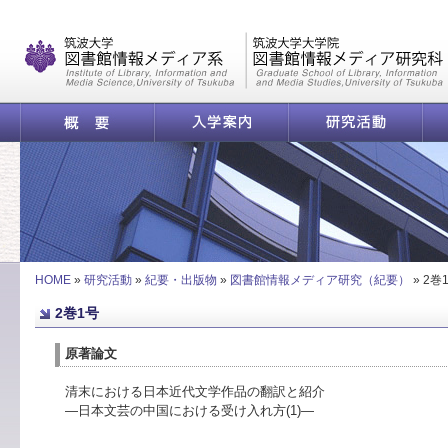
|
概要
入学案内
研究活動
HOME
»
研究活動
»
紀要・出版物
»
図書館情報メディア研究（紀要）
»
2巻
2巻1号
原著論文
清末における日本近代文学作品の翻訳と紹介
―日本文芸の中国における受け入れ方(1)―