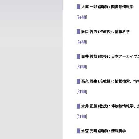
大庭 一郎 (講師) : 図書館情報学
[
詳細
]
阪口 哲男 (准教授) : 情報科学
[
詳細
]
白井 哲哉 (教授) : 日本アーカイブ
[
詳細
]
高久 雅生 (准教授) : 情報検
[
詳細
]
永井 正勝 (教授) : 博物館情
[
詳細
]
永森 光晴 (講師) : 情報科学