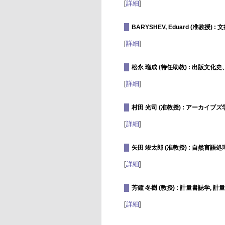
[
詳細
]
BARYSHEV, Eduard (准教授
[
詳細
]
松永 瑠成 (特任助教) : 出版文
[
詳細
]
村田 光司 (准教授) : アーカ
[
詳細
]
矢田 竣太郎 (准教授) : 自然
[
詳細
]
芳鐘 冬樹 (教授) : 計量書誌学, 
[
詳細
]