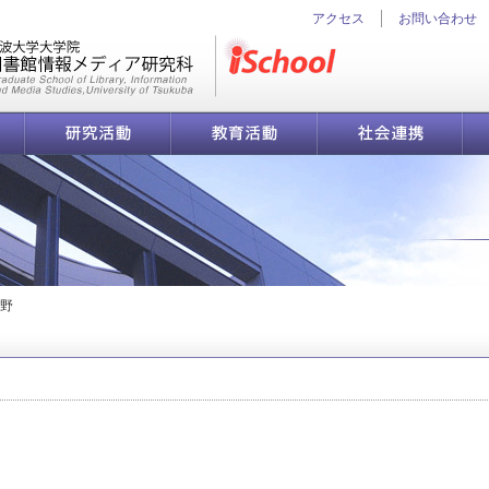
アクセス
お問い合わせ
iSchool
研究活動
教育活動
社会連携
情報循環分野 | 筑波大学 図書館情報メディア系／図書館情報メディア研究科
野