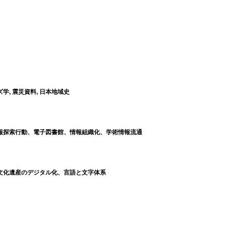
ズ学, 震災資料, 日本地域史
索、情報探索行動、電子図書館、情報組織化、学術情報流通
報学、文化遺産のデジタル化、言語と文字体系