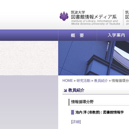
|
概要
入学案内
HOME
»
研究活動
»
教員紹介
»
情報循環分
教員紹介
情報循環分野
池内 淳 (准教授) : 図書館情報学
[
詳細
]