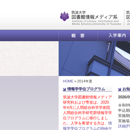
|
概要
入学案内
HOME
»
2014年度
情報学学位プログラム
お知
筑波大学図書館情報メディア
2026/0
研究科および専攻は、2020
令和8
年4月に人間総合科学学術院
申込期
人間総合科学研究群情報学学
実施期
位プログラムに移行しまし
実施場
た。入学を希望する方は、
情
詳細(P
報学学位プログラムのWebサ