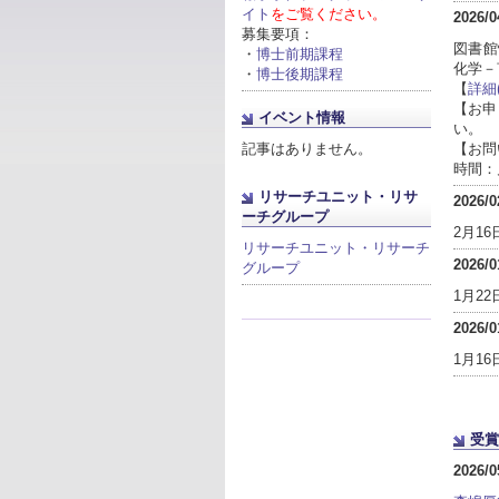
イト
をご覧ください。
2026/0
募集要項：
図書館
・
博士前期課程
化学－
・
博士後期課程
【
詳細(
【お申
イベント情報
い。
記事はありません。
【お問
時間：月～
リサーチユニット・リサ
2026/0
ーチグループ
2月1
リサーチユニット・リサーチ
2026/0
グループ
1月2
2026/0
1月1
受賞
2026/0