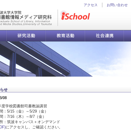
アクセス
お問い合わせ
iSchool
研究活動
教育活動
社会連携
図書館情報メディア研究科
らせ
5/08
年度学校図書館司書教諭講習
間：5/15（金）～5/29（金）
間：7/16（木）～8/7（金）
所：筑波キャンパス＋オンデマンド
DF)
にアクセスし、ご確認ください。