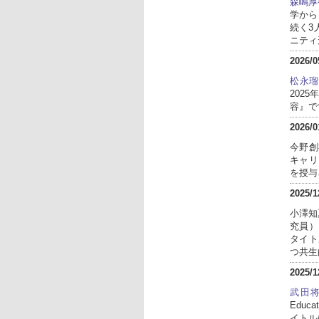
森嶋厚
学からな
続く3
ニティ
2026/0
松永瑠
202
容』で
2026/0
今野創
キャリ
を授与
2025/1
小澤知
究員）
タイトル
つ共生
2025/1
武田
Educa
イトルは「F