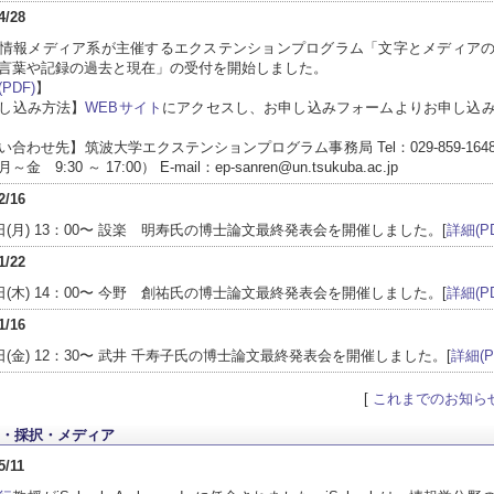
4/28
情報メディア系が主催するエクステンションプログラム「文字とメディア
言葉や記録の過去と現在」の受付を開始しました。
PDF)
】
し込み方法】
WEBサイト
にアクセスし、お申し込みフォームよりお申し込
い合わせ先】筑波大学エクステンションプログラム事務局 Tel：029-859-164
金 9:30 ～ 17:00） E-mail：ep-sanren@un.tsukuba.ac.jp
2/16
6日(月) 13：00〜 設楽 明寿氏の博士論文最終発表会を開催しました。[
詳細(PD
1/22
2日(木) 14：00〜 今野 創祐氏の博士論文最終発表会を開催しました。[
詳細(PD
1/16
6日(金) 12：30〜 武井 千寿子氏の博士論文最終発表会を開催しました。[
詳細(P
[
これまでのお知ら
・採択・メディア
5/11