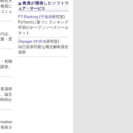
野の研究大
教員が開発したソフトウ
li教授に
ェア・サービス
とコミュ
PT-Ranking
(
于海涛
研究室)
PyTorchに基づくランキング
学習のオープンソースツール
キット
たのは、
流通・受
Depager
(
中井央
研究室)
自己拡張可能な構文解析器生
成系
会・初期
感謝状」
ページ先頭へ戻る
 客員研
た。論文
る同時的か
mation
した。発表タ