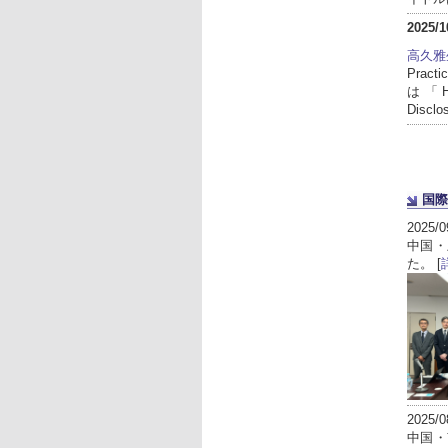
2025/1
高久雅
Pract
は「How 
Discl
国際
2025/0
中国・
た。 [
2025/0
中国・南