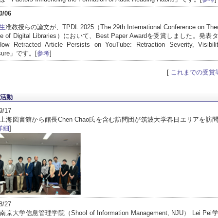
0/06
生
准教授らの論文が、TPDL 2025（The 29th International Conference on Theo
ice of Digital Libraries）において、Best Paper Awardを受賞しました。
Retracted Article Persists on YouTube: Retraction Severity, Visibili
osure」です。[
参考
]
[
これまでの受賞
活動
9/17
上海図書館から館長Chen Chao氏を含む訪問団が筑波大学春日エリアを訪
詳細
]
8/27
京大学信息管理学院（Shool of Information Management, NJU） Lei Pe