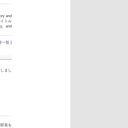
ry and
発表タイトル
ty, and
等一覧
]
問しまし
i学部長を