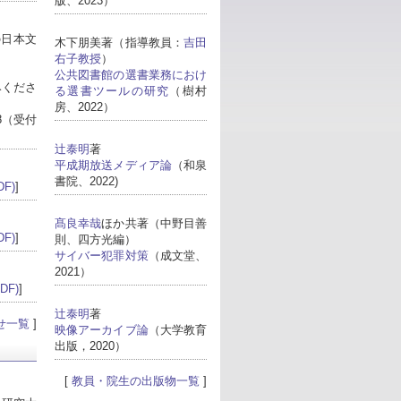
版、2023）
の日本文
木下朋美著（指導教員：
吉田
右子教授
）
公共図書館の選書業務におけ
みくださ
る選書ツールの研究
（樹村
房、2022）
8（受付
辻泰明
著
平成期放送メディア論
（和泉
書院、2022)
F)
]
髙良幸哉
ほか共著（中野目善
F)
]
則、四方光編）
サイバー犯罪対策
（成文堂、
2021）
DF)
]
辻泰明
著
せ一覧
]
映像アーカイブ論
（大学教育
出版，2020）
[
教員・院生の出版物一覧
]