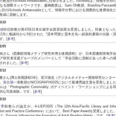
行
教授がiSchools Ambassadorに任命されました。iSchoolsは、情報学分
る国際ネットワークです。森嶋教授は、Sam Oh教授、Brasilina Passarel
人目のiSchools Ambassadorとして、情報学分野における国際的な連携強化
形成に貢献します。
5/10
成
特任助教が第47回日本出版学会賞奨励賞を受賞しました。対象となっ
5年2月に勉誠社から刊行された『貸本問屋と貸本文化―娯楽的書籍の出版・
す。[
参考
]
1/05
祐さん（図書館情報メディア研究科博士後期課程）が、日本図書館情報学
ア研究者支援グループのメンバーとして「学会活動に貢献があった者への
されました。[
参考
]
2/12
夏さん(博士前期課程1年)、皆川達也（デジタルネイチャー開発研究センター
、
落合陽一
准教授がNICOGRAPH2025において最優秀論文賞を受賞しまし
は「Photographic Conviviality: ボディペイント・ワークショップによ
的な写真体験」です。[
参考
]
2/10
将季
助教らの論文が、A-LIEP2025（The 12th Asia-Pacific Library and Infor
tion and Practice Conference）において、Best Paper Awardを受賞しま
actors Influencing the Formation of Adult Reading Habits」です。[
参考
]