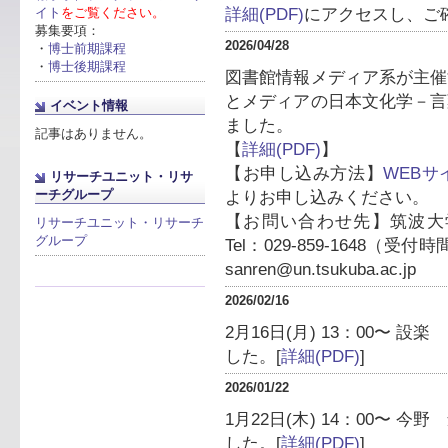
詳細(PDF)
にアクセスし、ご
イト
をご覧ください。
募集要項：
2026/04/28
・
博士前期課程
・
博士後期課程
図書館情報メディア系が主催
とメディアの日本文化学－言
イベント情報
ました。
記事はありません。
【
詳細(PDF)
】
【お申し込み方法】
WEBサ
リサーチユニット・リサ
ーチグループ
よりお申し込みください。
【お問い合わせ先】筑波大
リサーチユニット・リサーチ
グループ
Tel：029-859-1648（受付時間
sanren@un.tsukuba.ac.jp
2026/02/16
2月16日(月) 13：00〜
した。[
詳細(PDF)
]
2026/01/22
1月22日(木) 14：00〜
した。[
詳細(PDF)
]