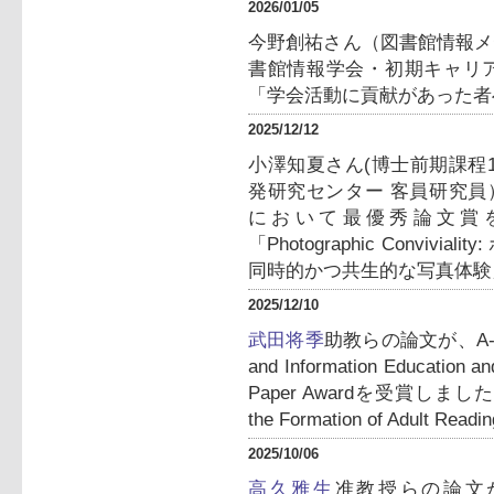
2026/01/05
今野創祐さん（図書館情報メ
書館情報学会・初期キャリ
「学会活動に貢献があった者
2025/12/12
小澤知夏さん(博士前期課程
発研究センター 客員研究員
において最優秀論文賞
「Photographic Convi
同時的かつ共生的な写真体験
2025/12/10
武田将季
助教らの論文が、A-LIEP20
and Information Educatio
Paper Awardを受賞しました。
the Formation of Adult Rea
2025/10/06
高久雅生
准教授らの論文が、TPDL