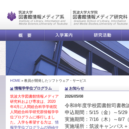
|
概要
入学案内
研究活動
図書
HOME
»
教員が開発したソフトウェア・サービス
情報学学位プログラム
お知らせ
筑波大学図書館情報メディア
2026/05/08
研究科および専攻は、2020
令和8年度学校図書館司書教
年4月に人間総合科学学術院
申込期間：5/15（金）～5/2
人間総合科学研究群情報学学
位プログラムに移行しまし
実施期間：7/16（木）～8/7
た。入学を希望する方は、
情
実施場所：筑波キャンパス＋
報学学位プログラムのWebサ