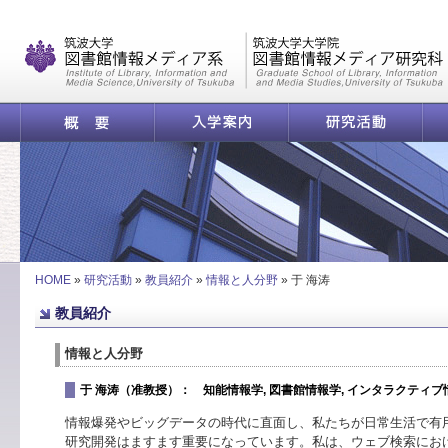
|
概要
入学案内
研究活動
于 海涛 | 筑波大学 図
HOME
»
研究活動
»
教員紹介
»
情報と人分野
»
于 海涛
教員紹介
情報と人分野
于 海涛（准教授）： 知能情報学, 図書館情報学, インタラクティブ
情報爆発やビッグデータの時代に直面し、私たちが日常生活で有
研究開発はますます重要になっています。私は、ウェブ検索にお