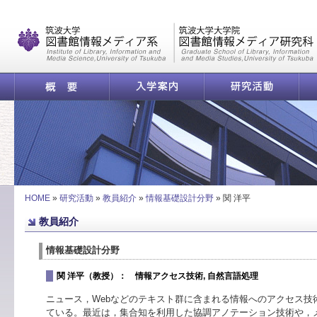
|
概要
入学案内
研究活動
関 洋平 | 筑波大学 図
HOME
»
研究活動
»
教員紹介
»
情報基礎設計分野
»
関 洋平
教員紹介
情報基礎設計分野
関 洋平（教授）： 情報アクセス技術, 自然言語処理
ニュース，Webなどのテキスト群に含まれる情報へのアクセス技
ている。最近は，集合知を利用した協調アノテーション技術や，