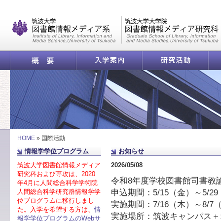
|
概要
入学案内
研究活動
図書
HOME
»
国際活動
情報学学位プログラム
お知らせ
筑波大学図書館情報メディア
2026/05/08
研究科および専攻は、2020
令和8年度学校図書館司書教
年4月に人間総合科学学術院
申込期間：5/15（金）～5/2
人間総合科学研究群情報学学
位プログラムに移行しまし
実施期間：7/16（木）～8/7
た。入学を希望する方は、
情
実施場所：筑波キャンパス＋
報学学位プログラムのWebサ