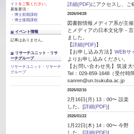
詳細(PDF)
にアクセスし、ご
イト
をご覧ください。
募集要項：
2026/04/28
・
博士前期課程
・
博士後期課程
図書館情報メディア系が主催
とメディアの日本文化学－言
イベント情報
ました。
記事はありません。
【
詳細(PDF)
】
【お申し込み方法】
WEBサ
リサーチユニット・リサ
ーチグループ
よりお申し込みください。
【お問い合わせ先】筑波大
リサーチユニット・リサーチ
グループ
Tel：029-859-1648（受付時間
sanren@un.tsukuba.ac.jp
2026/02/16
2月16日(月) 13：00〜
した。[
詳細(PDF)
]
2026/01/22
1月22日(木) 14：00〜
した。[
詳細(PDF)
]