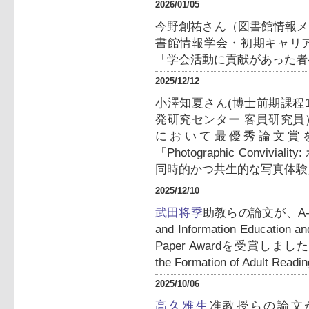
2026/01/05
今野創祐さん（図書館情報メ
書館情報学会・初期キャリ
「学会活動に貢献があった者
2025/12/12
小澤知夏さん(博士前期課程
発研究センター 客員研究員
において最優秀論文賞
「Photographic Convi
同時的かつ共生的な写真体験
2025/12/10
武田将季
助教らの論文が、A-LIEP20
and Information Educatio
Paper Awardを受賞しました。
the Formation of Adult Rea
2025/10/06
高久雅生
准教授らの論文が、TPDL