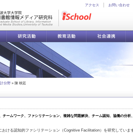
アクセス
お問い合わせ
iSchool
研究活動
教育活動
社会連携
陳 映廷 | 筑波大学 図書館情報メディア系／図書館情報メディア研究科
計分野
»
陳 映廷
学、チームワーク、ファシリテーション、複雑な問題解決、チーム認知、協働の分析
認知的ファシリテーション（Cognitive Facilitation）を研究していま