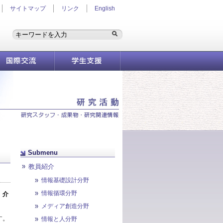
サイトマップ
リンク
English
国際交流
学生支援情報
Submenu
教員紹介
情報基礎設計分野
情報循環分野
、介
メディア創造分野
す。
情報と人分野