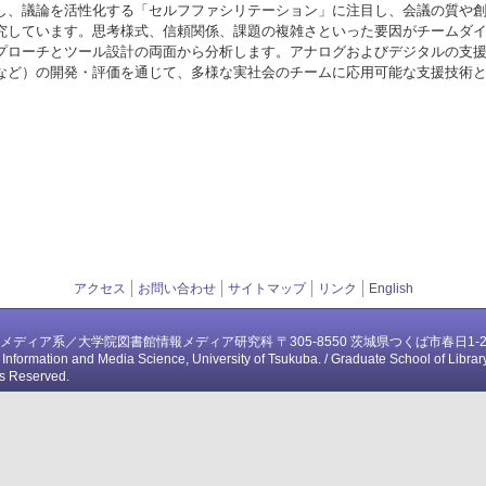
し、議論を活性化する「セルフファシリテーション」に注目し、会議の質や
究しています。思考様式、信頼関係、課題の複雑さといった要因がチームダ
プローチとツール設計の両面から分析します。アナログおよびデジタルの支
など）の開発・評価を通じて、多様な実社会のチームに応用可能な支援技術
。
ページ先頭へ戻る
アクセス
お問い合わせ
サイトマップ
リンク
English
メディア系／大学院図書館情報メディア研究科 〒305-8550 茨城県つくば市春日1-
ry, Information and Media Science, University of Tsukuba. / Graduate School of Librar
ts Reserved.