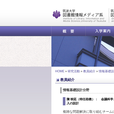
|
概要
入学案内
HOME
»
研究活動
»
教員紹介
»
情報基礎設
教員紹介
情報基礎設計分野
陳 映廷（特任助教）： 会議科
入の設計
複雑な問題解決に取り組むチームにおける