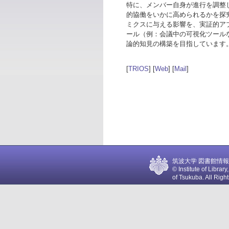
特に、メンバー自身が進行を調整
的協働をいかに高められるかを探
ミクスに与える影響を、実証的ア
ール（例：会議中の可視化ツール
論的知見の構築を目指しています
[
TRIOS
] [
Web
] [
Mail
]
筑波大学 図書館情報
© Institute of Libra
of Tsukuba. All Righ