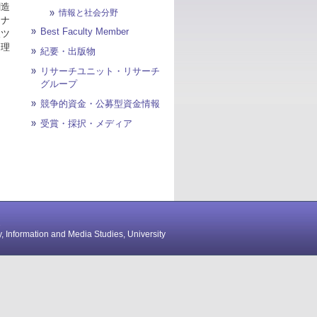
創造
情報と社会分野
イナ
Best Faculty Member
援ツ
と理
紀要・出版物
リサーチユニット・リサーチ
グループ
競争的資金・公募型資金情報
受賞・採択・メディア
2
y, Information and Media Studies, University