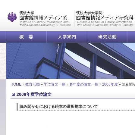
|
概要
入学案内
研究活動
読み聞かせにおける絵本の選択規準について | 学位論
HOME
»
教育活動
»
学位論文一覧
»
各年度の論文一覧
»
2006年度
»
読み聞
2006年度学位論文
読み聞かせにおける絵本の選択規準について