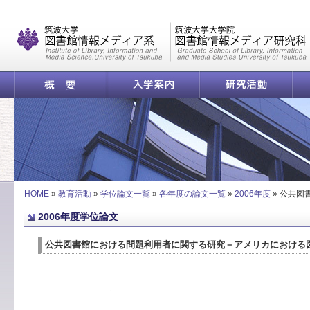
|
概要
入学案内
研究活動
公共図書館における問題利用者に関する研究－アメリカにおける図書館裁判を
HOME
»
教育活動
»
学位論文一覧
»
各年度の論文一覧
»
2006年度
»
公共図
2006年度学位論文
公共図書館における問題利用者に関する研究－アメリカにおける