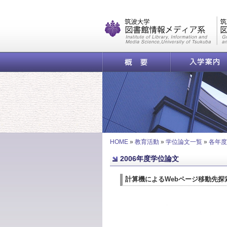
|
概要
入学案内
計算機によるWebページ移動
HOME
»
教育活動
»
学位論文一覧
»
各年度
2006年度学位論文
計算機によるWebページ移動先探