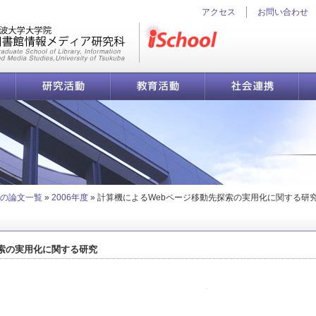
アクセス
お問い合わせ
iSchool
研究活動
教育活動
社会連携
先探索の実用化に関する研究 | 学位論文一覧 | 筑波大学 図書館情報メディ
の論文一覧
»
2006年度
»
計算機によるWebページ移動先探索の実用化に関する研
索の実用化に関する研究