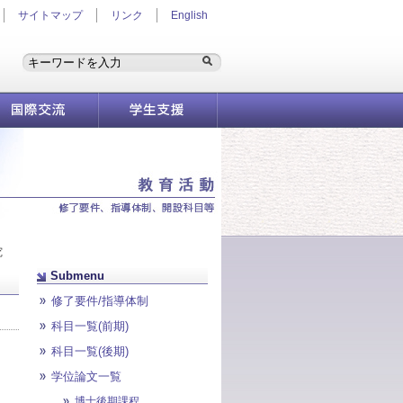
サイトマップ
リンク
English
国際交流
学生支援情報
ア系／図書館情報メディア研究科
究
Submenu
修了要件/指導体制
科目一覧(前期)
科目一覧(後期)
学位論文一覧
博士後期課程