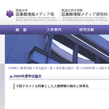
|
概要
入学案内
研究活動
小説テキストを対象とした人物情報の抽出と体系化 | 学位
HOME
»
教育活動
»
学位論文一覧
»
各年度の論文一覧
»
2006年度
»
小説テ
2006年度学位論文
小説テキストを対象とした人物情報の抽出と体系化