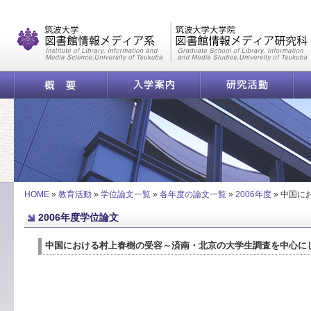
|
概要
入学案内
研究活動
中国における村上春樹の受容～済南・北京の大学生調査を中心にして～
HOME
»
教育活動
»
学位論文一覧
»
各年度の論文一覧
»
2006年度
»
中国に
2006年度学位論文
中国における村上春樹の受容～済南・北京の大学生調査を中心に